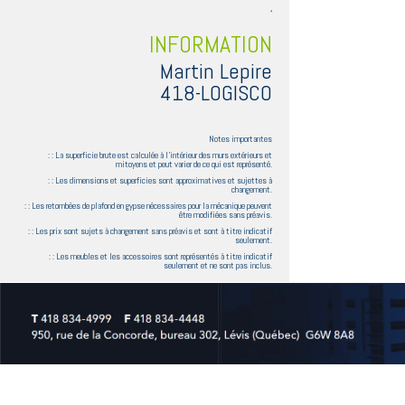
INFORMATION
Martin Lepire
418-LOGISCO
Notes importantes
: : La superficie brute est calculée à l'intérieur des murs extérieurs et
mitoyens et peut varier de ce qui est représenté.
: : Les dimensions et superficies sont approximatives et sujettes à
changement.
: : Les retombées de plafond en gypse nécessaires pour la mécanique peuvent
être modifiées sans préavis.
: : Les prix sont sujets à changement sans préavis et sont à titre indicatif
seulement.
: : Les meubles et les accessoires sont représentés à titre indicatif
seulement et ne sont pas inclus.