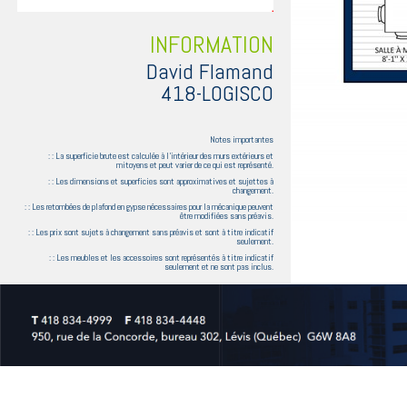
INFORMATION
David Flamand
418-LOGISCO
Notes importantes
: : La superficie brute est calculée à l'intérieur des murs extérieurs et
mitoyens et peut varier de ce qui est représenté.
: : Les dimensions et superficies sont approximatives et sujettes à
changement.
: : Les retombées de plafond en gypse nécessaires pour la mécanique peuvent
être modifiées sans préavis.
: : Les prix sont sujets à changement sans préavis et sont à titre indicatif
seulement.
: : Les meubles et les accessoires sont représentés à titre indicatif
seulement et ne sont pas inclus.