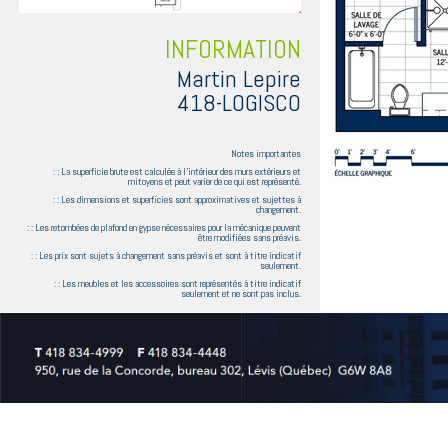
INFORMATION
Martin Lepire
418-LOGISCO
Notes importantes
: : La superficie brute est calculée à l'intérieur des murs extérieurs et
mitoyens et peut varier de ce qui est représenté.
: : Les dimensions et superficies sont approximatives et sujettes à
changement.
: : Les retombées de plafond en gypse nécessaires pour la mécanique peuvent
être modifiées sans préavis.
: : Les prix sont sujets à changement sans préavis et sont à titre indicatif
seulement.
: : Les meubles et les accessoires sont représentés à titre indicatif
seulement et ne sont pas inclus.