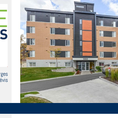
rges
évis