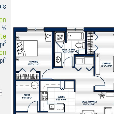
is
on
4 ½
ute
2
pi
con
2
pi